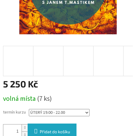
5 250 Kč
Měrná
volná místa
(7 ks)
cena:
termín kurzu
Přidat do košíku