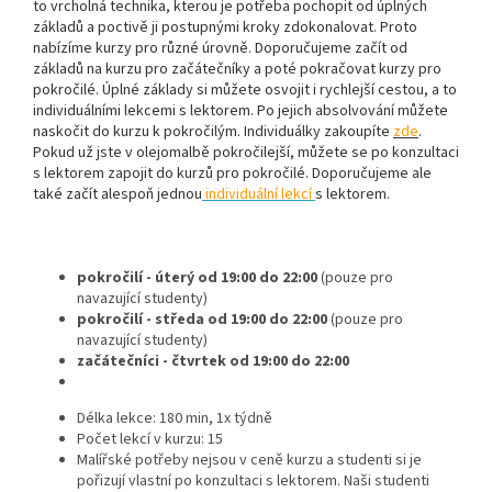
to vrcholná technika, kterou je potřeba pochopit od úplných
základů a poctivě ji postupnými kroky zdokonalovat. Proto
nabízíme kurzy pro různé úrovně. Doporučujeme začít od
základů na kurzu pro začátečníky a poté pokračovat kurzy pro
pokročilé. Úplné základy si můžete osvojit i rychlejší cestou, a to
individuálními lekcemi s lektorem. Po jejich absolvování můžete
naskočit do kurzu k pokročilým. Individuálky zakoupíte
zde
.
Pokud už jste v olejomalbě pokročilejší, můžete se po konzultaci
s lektorem zapojit do kurzů pro pokročilé. Doporučujeme ale
také začít alespoň jednou
individuální lekcí
s lektorem.
pokročilí - úterý od 19:00 do 22:00
(pouze pro
navazující studenty)
pokročilí - středa od 19:00 do 22:00
(pouze pro
navazující studenty)
začátečníci - čtvrtek od 19:00 do 22:00
Délka lekce: 180 min, 1x týdně
Počet lekcí v kurzu: 15
Malířské potřeby nejsou v ceně kurzu a studenti si je
pořizují vlastní po konzultaci s lektorem. Naši studenti