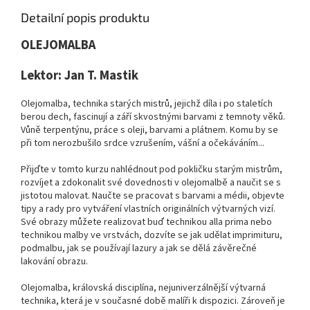
Detailní popis produktu
OLEJOMALBA
Lektor: Jan T. Mastik
Olejomalba, technika starých mistrů, jejichž díla i po staletích
berou dech, fascinují a září skvostnými barvami z temnoty věků.
Vůně terpentýnu, práce s oleji, barvami a plátnem. Komu by se
při tom nerozbušilo srdce vzrušením, vášní a očekáváním...
Přijďte v tomto kurzu nahlédnout pod pokličku starým mistrům,
rozvíjet a zdokonalit své dovednosti v olejomalbě a naučit se s
jistotou malovat. Naučte se pracovat s barvami a médii, objevte
tipy a rady pro vytváření vlastních originálních výtvarných vizí.
Své obrazy můžete realizovat buď technikou alla prima nebo
technikou malby ve vrstvách, dozvíte se jak udělat imprimituru,
podmalbu, jak se používají lazury a jak se dělá závěrečné
lakování obrazu.
Olejomalba, královská disciplína, nejuniverzálnější výtvarná
technika, která je v současné době malíři k dispozici. Zároveň je