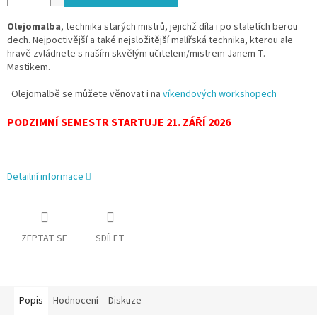
Olejomalba
, technika starých mistrů, jejichž díla i po staletích berou
dech. Nejpoctivější a také nejsložitější malířská technika, kterou ale
hravě zvládnete s naším skvělým učitelem/mistrem Janem T.
Mastikem.
Olejomalbě se můžete věnovat i na
víkendových workshopech
PODZIMNÍ SEMESTR STARTUJE 21. ZÁŘÍ 2026
Detailní informace
ZEPTAT SE
SDÍLET
Popis
Hodnocení
Diskuze