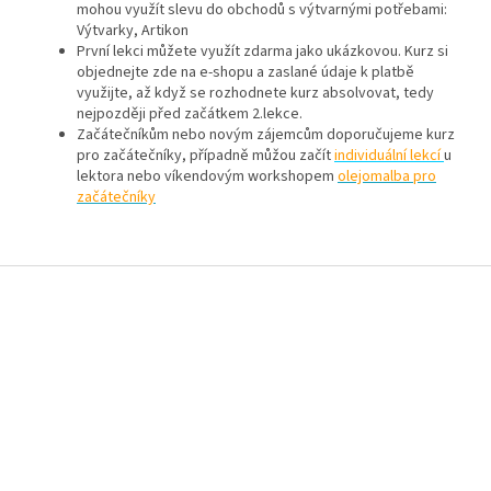
mohou využít slevu do obchodů s výtvarnými potřebami:
Výtvarky, Artikon
První lekci můžete využít zdarma jako ukázkovou. Kurz si
objednejte zde na e-shopu a zaslané údaje k platbě
využijte, až když se rozhodnete kurz absolvovat, tedy
nejpozději před začátkem 2.lekce.
Začátečníkům nebo novým zájemcům doporučujeme kurz
pro začátečníky, případně můžou začít
individuální lekcí
u
lektora nebo víkendovým workshopem
olejomalba pro
začátečníky
Z
á
p
a
t
í