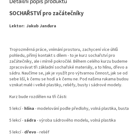
Detailní popis produktu
SOCHAŘSTVÍ pro začátečníky
Lektor: Jakub Janďura
Trojrozměrná práce, vnímání prostoru, zachycení více úhlů
pohledu, přímý kontakt s dílem - to je kurz sochařství pro
začátečníky, ale i mírně pokročilé. Během celého kurzu budeme
zpracovávat tři základní sochařské materiály, a to hlínu, dřevo a
sádru. Naučíme se, jak je využít pro výtvarnou činnost, jak se od
sebe liší, k čemu se hodí a k čemu ne. Pod našima rukama budou
vznikat malé i velké plastiky, reliéfy, busty i sádrové modely.
Kurz bude rozdělen na tři části:
5 lekcí -
hlína
- modelování podle předlohy, volná plastika, busta
5 lekcí -
sádra
- výroba sádrového modelu, volná plastika
5 lekcí -
dřevo
- reliéf