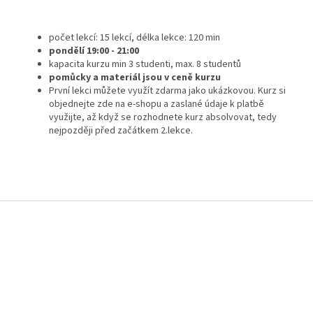
počet lekcí: 15 lekcí, délka lekce: 120 min
pondělí 19:00 - 21:00
kapacita kurzu min 3 studenti, max. 8 studentů
pomůcky a materiál jsou v ceně kurzu
První lekci můžete využít zdarma jako ukázkovou. Kurz si
objednejte zde na e-shopu a zaslané údaje k platbě
využijte, až když se rozhodnete kurz absolvovat, tedy
nejpozději před začátkem 2.lekce.
Z
á
p
a
t
í