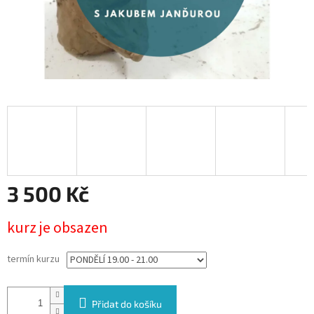
3 500 Kč
Měrná
kurz je obsazen
cena:
termín kurzu
Přidat do košíku