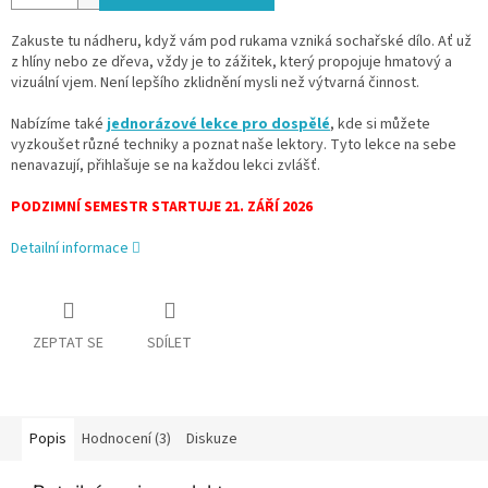
Zakuste tu nádheru, když vám pod rukama vzniká sochařské dílo. Ať už
z hlíny nebo ze dřeva, vždy je to zážitek, který propojuje hmatový a
vizuální vjem. Není lepšího zklidnění mysli než výtvarná činnost.
Nabízíme t
aké
jednorázové lekce pro dospělé
, kde si můžete
vyzkoušet různé techniky a poznat naše lektory. Tyto lekce na sebe
nenavazují, přihlašuje se na každou lekci zvlášť.
PODZIMNÍ SEMESTR STARTUJE 21. ZÁŘÍ 2026
Detailní informace
ZEPTAT SE
SDÍLET
Popis
Hodnocení (3)
Diskuze