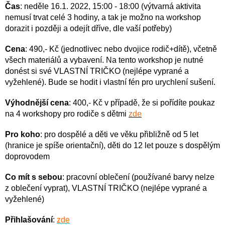
Čas
: neděle 16.1. 2022, 15:00 - 18:00 (výtvarná aktivita
nemusí trvat celé 3 hodiny, a tak je možno na workshop
dorazit i později a odejít dříve, dle vaší potřeby)
Cena
: 490,- Kč (jednotlivec nebo dvojice rodič+dítě), včetně
všech materiálů a vybavení. Na tento workshop je nutné
donést si své VLASTNÍ TRIČKO (nejlépe vyprané a
vyžehlené). Bude se hodit i vlastní fén pro urychlení sušení.
Výhodnější cena
: 400,- Kč v případě, že si pořídíte poukaz
na 4 workshopy pro rodiče s dětmi
zde
Pro koho
: pro dospělé a děti ve věku přibližně od 5 let
(hranice je spíše orientační), děti do 12 let pouze s dospělým
doprovodem
Co mít s sebou
: pracovní oblečení (používané barvy nelze 
z oblečení vyprat), VLASTNÍ TRIČKO (nejlépe vyprané a 
vyžehlené)
Přihlašování
: 
zde