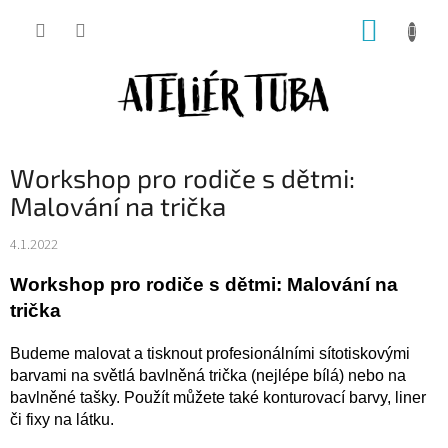
Přejít
NÁKUP
na
obsah
KOŠÍK
Workshop pro rodiče s dětmi:
Malování na trička
4.1.2022
Workshop pro rodiče s dětmi: Malování na 
trička
Budeme malovat a tisknout profesionálními sítotiskovými 
barvami na světlá bavlněná trička (nejlépe bílá) nebo na 
bavlněné tašky. Použít můžete také konturovací barvy, liner 
či fixy na látku. 